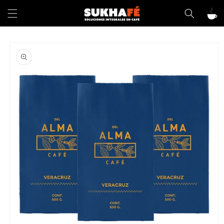
Ir
directamente
Carrit
al contenido
Ir
directamente
a la
información
del producto