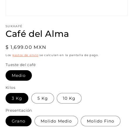
Abrir
elemento
multimedia
SUKHAFÉ
Café del Alma
1
en
una
ventana
Precio
$ 1,699.00 MXN
modal
habitual
Los
gastos de envío
se calculan en la pantalla de pago.
Tueste del café
Medio
Kilos
3 Kg
5 Kg
10 Kg
Presentación
Grano
Molido Medio
Molido Fino