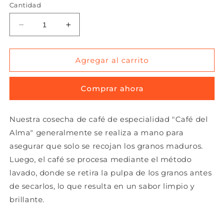
Cantidad
Reducir
Aumentar
cantidad
cantidad
para
para
Café
Café
Agregar al carrito
del
del
Alma
Alma
Comprar ahora
Nuestra cosecha de café de especialidad "Café del
Alma" generalmente se realiza a mano para
asegurar que solo se recojan los granos maduros.
Luego, el café se procesa mediante el método
lavado, donde se retira la pulpa de los granos antes
de secarlos, lo que resulta en un sabor limpio y
brillante.